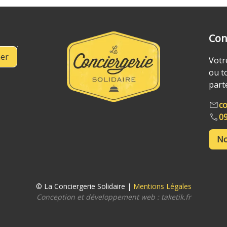
Con
er
Votr
ou t
part
co
09
No
© La Conciergerie Solidaire |
Mentions Légales
Conception et développement web :
taketik.fr